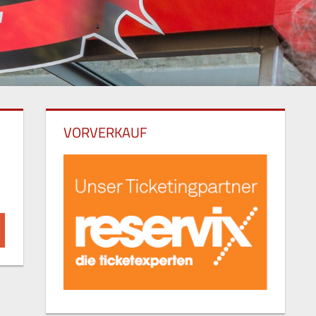
VORVERKAUF
hen