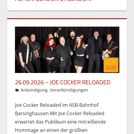
26.09.2026 – JOE COCKER RELOADED
30. Mai 2026
Gordon Ohlendorf
Ankündigung
,
Vorankündigungen
Joe Cocker Reloaded im ASB-Bahnhof
Barsinghausen Mit Joe Cocker Reloaded
erwartet das Publikum eine mitreißende
Hommage an einen der größten