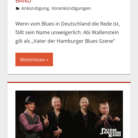
BAND
28. Mai 2026
Gordon Ohlendorf
Ankündigung
,
Vorankündigungen
Wenn vom Blues in Deutschland die Rede ist,
fällt sein Name unweigerlich: Abi Wallenstein
gilt als „Vater der Hamburger Blues-Szene“
Weiterlesen