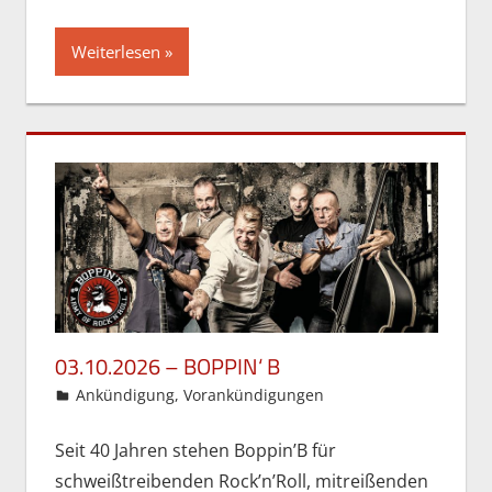
Weiterlesen
03.10.2026 – BOPPIN‘ B
29. Mai 2026
Gordon Ohlendorf
Ankündigung
,
Vorankündigungen
Seit 40 Jahren stehen Boppin’B für
schweißtreibenden Rock’n’Roll, mitreißenden