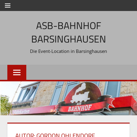
Zum
MENÜ
Inhalt
ASB-BAHNHOF
springen
BARSINGHAUSEN
Die Event-Location in Barsinghausen
AUTOR:
GORDON OHLENDORF