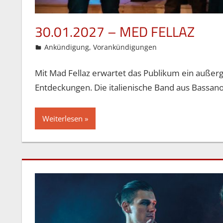
30.01.2027 – MED FELLAZ
13. Mai 2026
Gordon Ohlendorf
Ankündigung
,
Vorankündigungen
Mit Mad Fellaz erwartet das Publikum ein außer
Entdeckungen. Die italienische Band aus Bassan
Weiterlesen