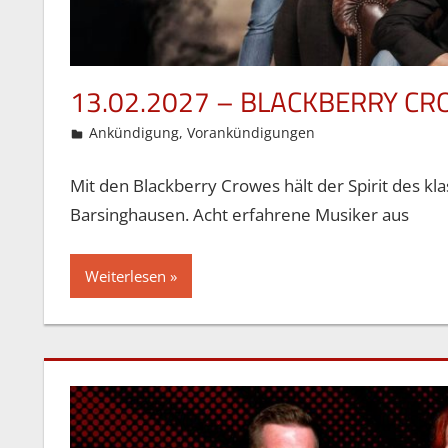
13.02.2027 – BLACKBERRY C
11. Mai 2026
Gordon Ohlendorf
Ankündigung
,
Vorankündigungen
Mit den Blackberry Crowes hält der Spirit des k
Barsinghausen. Acht erfahrene Musiker aus
Weiterlesen