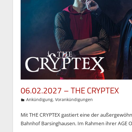
06.02.2027 – THE CRYPTEX
12. Mai 2026
Gordon Ohlendorf
Ankündigung
,
Vorankündigungen
Mit THE CRYPTEX gastiert eine der außergewöhn
Bahnhof Barsinghausen. Im Rahmen ihrer AGE 