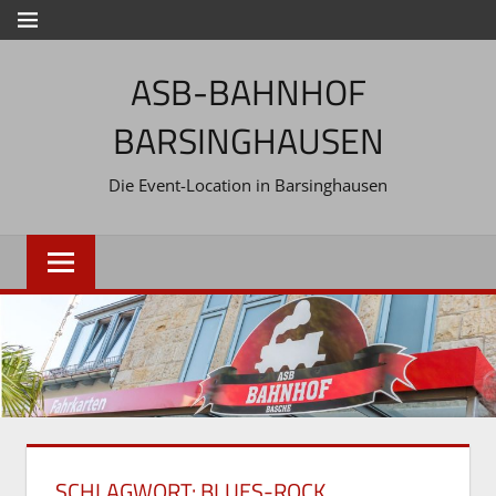
Zum
MENÜ
Inhalt
ASB-BAHNHOF
springen
BARSINGHAUSEN
Die Event-Location in Barsinghausen
SCHLAGWORT:
BLUES-ROCK