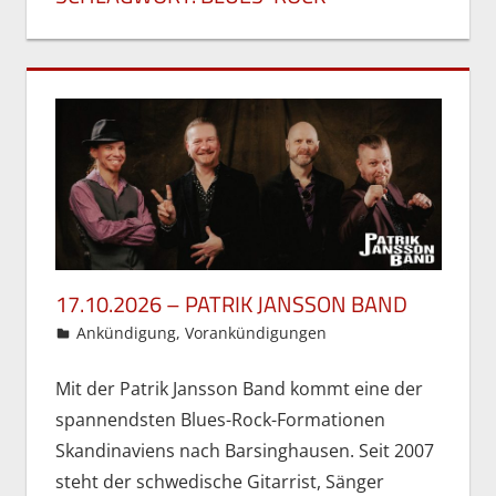
17.10.2026 – PATRIK JANSSON BAND
27. Mai 2026
Gordon Ohlendorf
Ankündigung
,
Vorankündigungen
Mit der Patrik Jansson Band kommt eine der
spannendsten Blues-Rock-Formationen
Skandinaviens nach Barsinghausen. Seit 2007
steht der schwedische Gitarrist, Sänger