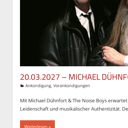
20.03.2027 – MICHAEL DÜHN
6. Mai 2026
Gordon Ohlendorf
Ankündigung
,
Vorankündigungen
Mit Michael Dühnfort & The Noise Boys erwartet 
Leidenschaft und musikalischer Authentizität. De
Weiterlesen