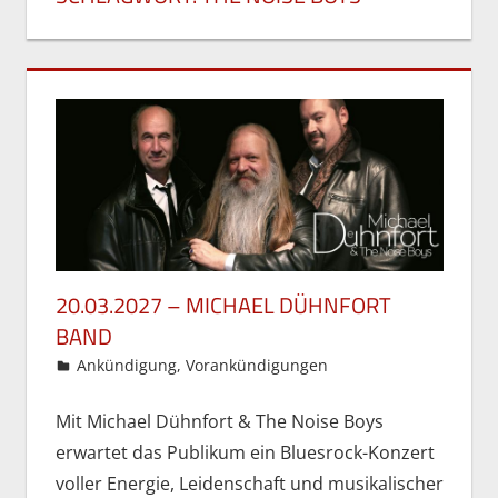
20.03.2027 – MICHAEL DÜHNFORT
BAND
6. Mai 2026
Gordon Ohlendorf
Ankündigung
,
Vorankündigungen
Mit Michael Dühnfort & The Noise Boys
erwartet das Publikum ein Bluesrock-Konzert
voller Energie, Leidenschaft und musikalischer