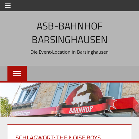
Zum
MENÜ
Inhalt
ASB-BAHNHOF
springen
BARSINGHAUSEN
Die Event-Location in Barsinghausen
SCHLAGWORT:
THE NOISE BOYS